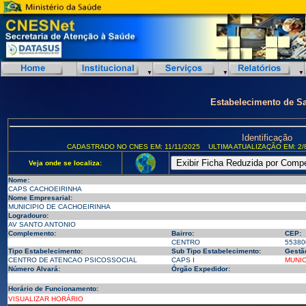
Estabelecimento de S
Identificação
CADASTRADO NO CNES EM: 11/11/2025
ULTIMA ATUALIZAÇÃO EM: 2/8
Veja onde se localiza:
Nome:
CAPS CACHOEIRINHA
Nome Empresarial:
MUNICIPIO DE CACHOEIRINHA
Logradouro:
AV SANTO ANTONIO
Complemento:
Bairro:
CEP:
CENTRO
55380
Tipo Estabelecimento:
Sub Tipo Estabelecimento:
Gestã
CENTRO DE ATENCAO PSICOSSOCIAL
CAPS I
MUNIC
Número Alvará:
Órgão Expedidor:
Horário de Funcionamento:
VISUALIZAR HORÁRIO