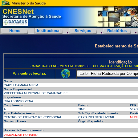
Estabelecimento de S
Identificação
CADASTRADO NO CNES EM: 13/9/2008
ULTIMA ATUALIZAÇÃO EM: 7/8
Veja onde se localiza:
Nome:
CAPS I CAMARA MIRIM
Nome Empresarial:
PREFEITURA MUNICIPAL DE CAMARAGIBE
Logradouro:
RUA AFONSO PENA
Complemento:
Bairro:
CEP:
A
TIMBI
5476
Tipo Estabelecimento:
Sub Tipo Estabelecimento:
Gest
CENTRO DE ATENCAO PSICOSSOCIAL
CAPS INFANTO/JUVENIL
MUNI
Número Alvará:
Órgão Expedidor:
Horário de Funcionamento:
VISUALIZAR HORÁRIO