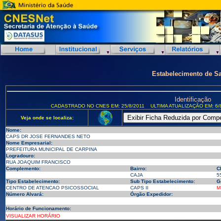
Estabelecimento de S
Identificação
CADASTRADO NO CNES EM: 25/8/2011
ULTIMA ATUALIZAÇÃO EM: 6/
Veja onde se localiza:
Nome:
CAPS DR JOSE FERNANDES NETO
Nome Empresarial:
PREFEITURA MUNICIPAL DE CARPINA
Logradouro:
RUA JOAQUIM FRANCISCO
Complemento:
Bairro:
C
CAJA
5
Tipo Estabelecimento:
Sub Tipo Estabelecimento:
G
CENTRO DE ATENCAO PSICOSSOCIAL
CAPS II
M
Número Alvará:
Órgão Expedidor:
Horário de Funcionamento:
VISUALIZAR HORÁRIO