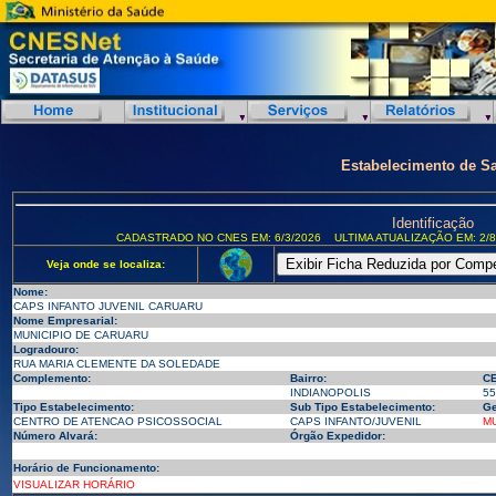
Estabelecimento de S
Identificação
CADASTRADO NO CNES EM: 6/3/2026
ULTIMA ATUALIZAÇÃO EM: 2/8
Veja onde se localiza:
Nome:
CAPS INFANTO JUVENIL CARUARU
Nome Empresarial:
MUNICIPIO DE CARUARU
Logradouro:
RUA MARIA CLEMENTE DA SOLEDADE
Complemento:
Bairro:
CE
INDIANOPOLIS
55
Tipo Estabelecimento:
Sub Tipo Estabelecimento:
Ge
CENTRO DE ATENCAO PSICOSSOCIAL
CAPS INFANTO/JUVENIL
MU
Número Alvará:
Órgão Expedidor:
Horário de Funcionamento:
VISUALIZAR HORÁRIO