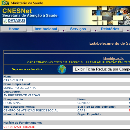
Estabelecimento de S
Identificação
CADASTRADO NO CNES EM: 19/3/2010
ULTIMA ATUALIZAÇÃO EM: 22/7
Veja onde se localiza:
Nome:
CAPS CUPIRA
Nome Empresarial:
MUNICIPIO DE CUPIRA
Logradouro:
AV PRESIDENTE VARGAS
Complemento:
Bairro:
PROX SINAL
CENTRO
Tipo Estabelecimento:
Sub Tipo Estabelecimento:
CENTRO DE ATENCAO PSICOSSOCIAL
CAPS I
Número Alvará:
Órgão Expedidor:
Horário de Funcionamento:
VISUALIZAR HORÁRIO