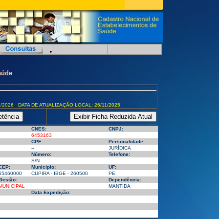
aúde
/2026 DATA DE ATUALIZAÇÃO LOCAL: 26/11/2025
CNES:
CNPJ:
6453163
CPF:
Personalidade:
--
JURÍDICA
Número:
Telefone:
S/N
CEP:
Município:
UF:
55460000
CUPIRA - IBGE - 260500
PE
Gestão:
Dependência:
MUNICIPAL
MANTIDA
Data Expedição: