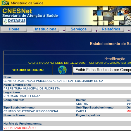
Estabelecimento de S
Identificação
CADASTRADO NO CNES EM: 11/12/2003
ULTIMA ATUALIZAÇÃO EM: 29
Veja onde se localiza:
Nome:
CENTRO DA ATENCAO PSICOSOCIAL CAPS I CAP LUIZ JARDIM DE SA
Nome Empresarial:
PREFEITURA MUNICIPAL DE FLORESTA
Logradouro:
PRACA ANTONIO FERRAZ
Complemento:
Bairro:
CE
CENTRO
56
Tipo Estabelecimento:
Sub Tipo Estabelecimento:
Ge
CENTRO DE ATENCAO PSICOSSOCIAL
CAPS I
MU
Número Alvará:
Órgão Expedidor:
Horário de Funcionamento:
VISUALIZAR HORÁRIO