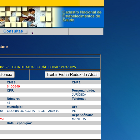
aúde
8/2026 DATA DE ATUALIZAÇÃO LOCAL: 24/4/2025
CNES:
CNPJ:
6400949
CPF:
Personalidade:
--
JURÍDICA
Número:
Telefone:
48
Município:
UF:
00
GLORIA DO GOITA - IBGE - 260610
PE
Dependência:
PAL
MANTIDA
Data Expedição: