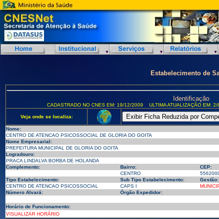
Estabelecimento de S
Identificação
CADASTRADO NO CNES EM: 19/12/2009
ULTIMA ATUALIZAÇÃO EM: 2/
Veja onde se localiza:
Nome:
CENTRO DE ATENCAO PSICOSSOCIAL DE GLORIA DO GOITA
Nome Empresarial:
PREFEITURA MUNICIPAL DE GLORIA DO GOITA
Logradouro:
PRACA LINDALVA BORBA DE HOLANDA
Complemento:
Bairro:
CEP:
CENTRO
556200
Tipo Estabelecimento:
Sub Tipo Estabelecimento:
Gestão:
CENTRO DE ATENCAO PSICOSSOCIAL
CAPS I
MUNICI
Número Alvará:
Órgão Expedidor:
Horário de Funcionamento:
VISUALIZAR HORÁRIO