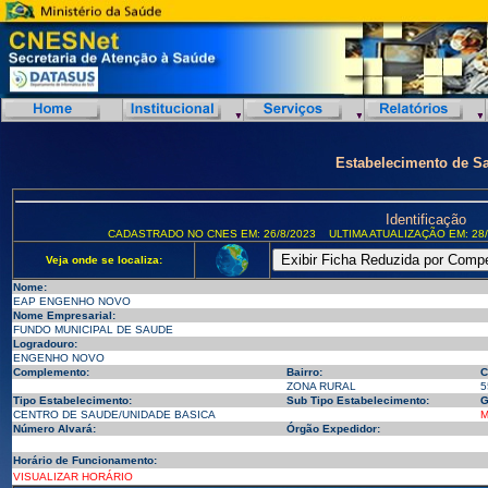
Estabelecimento de S
Identificação
CADASTRADO NO CNES EM: 26/8/2023
ULTIMA ATUALIZAÇÃO EM: 28/
Veja onde se localiza:
Nome:
EAP ENGENHO NOVO
Nome Empresarial:
FUNDO MUNICIPAL DE SAUDE
Logradouro:
ENGENHO NOVO
Complemento:
Bairro:
C
ZONA RURAL
5
Tipo Estabelecimento:
Sub Tipo Estabelecimento:
G
CENTRO DE SAUDE/UNIDADE BASICA
M
Número Alvará:
Órgão Expedidor:
Horário de Funcionamento:
VISUALIZAR HORÁRIO