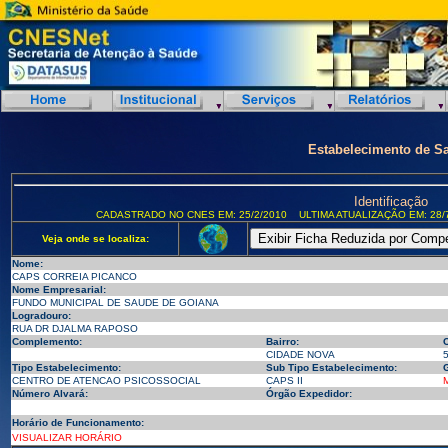
Estabelecimento de S
Identificação
CADASTRADO NO CNES EM: 25/2/2010
ULTIMA ATUALIZAÇÃO EM: 28/
Veja onde se localiza:
Nome:
CAPS CORREIA PICANCO
Nome Empresarial:
FUNDO MUNICIPAL DE SAUDE DE GOIANA
Logradouro:
RUA DR DJALMA RAPOSO
Complemento:
Bairro:
CIDADE NOVA
Tipo Estabelecimento:
Sub Tipo Estabelecimento:
G
CENTRO DE ATENCAO PSICOSSOCIAL
CAPS II
Número Alvará:
Órgão Expedidor:
Horário de Funcionamento:
VISUALIZAR HORÁRIO