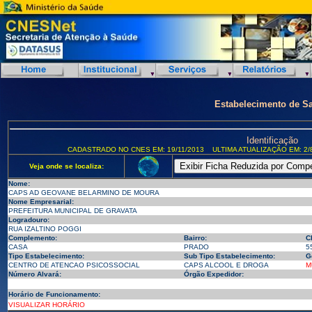
Estabelecimento de S
Identificação
CADASTRADO NO CNES EM: 19/11/2013
ULTIMA ATUALIZAÇÃO EM: 2/
Veja onde se localiza:
Nome:
CAPS AD GEOVANE BELARMINO DE MOURA
Nome Empresarial:
PREFEITURA MUNICIPAL DE GRAVATA
Logradouro:
RUA IZALTINO POGGI
Complemento:
Bairro:
C
CASA
PRADO
5
Tipo Estabelecimento:
Sub Tipo Estabelecimento:
G
CENTRO DE ATENCAO PSICOSSOCIAL
CAPS ALCOOL E DROGA
M
Número Alvará:
Órgão Expedidor:
Horário de Funcionamento:
VISUALIZAR HORÁRIO