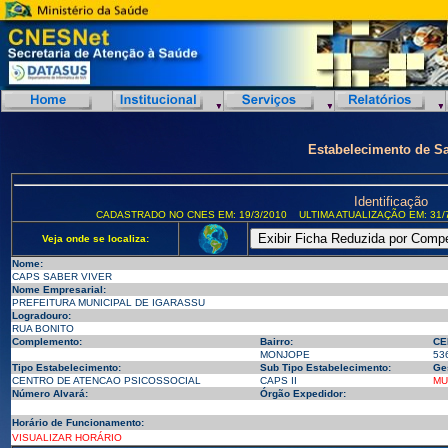
Estabelecimento de S
Identificação
CADASTRADO NO CNES EM: 19/3/2010
ULTIMA ATUALIZAÇÃO EM: 31/
Veja onde se localiza:
Nome:
CAPS SABER VIVER
Nome Empresarial:
PREFEITURA MUNICIPAL DE IGARASSU
Logradouro:
RUA BONITO
Complemento:
Bairro:
CE
MONJOPE
53
Tipo Estabelecimento:
Sub Tipo Estabelecimento:
Ge
CENTRO DE ATENCAO PSICOSSOCIAL
CAPS II
MU
Número Alvará:
Órgão Expedidor:
Horário de Funcionamento:
VISUALIZAR HORÁRIO