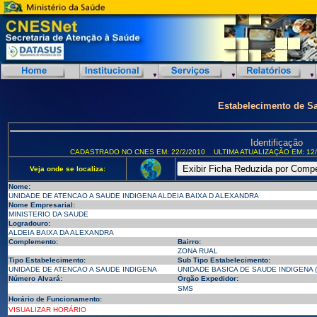
Estabelecimento de S
Identificação
CADASTRADO NO CNES EM: 22/2/2010
ULTIMA ATUALIZAÇÃO EM: 12/
Veja onde se localiza:
Nome:
UNIDADE DE ATENCAO A SAUDE INDIGENA ALDEIA BAIXA D ALEXANDRA
Nome Empresarial:
MINISTERIO DA SAUDE
Logradouro:
ALDEIA BAIXA DA ALEXANDRA
Complemento:
Bairro:
ZONA RUAL
Tipo Estabelecimento:
Sub Tipo Estabelecimento:
UNIDADE DE ATENCAO A SAUDE INDIGENA
UNIDADE BASICA DE SAUDE INDIGENA (
Número Alvará:
Órgão Expedidor:
SMS
Horário de Funcionamento:
VISUALIZAR HORÁRIO