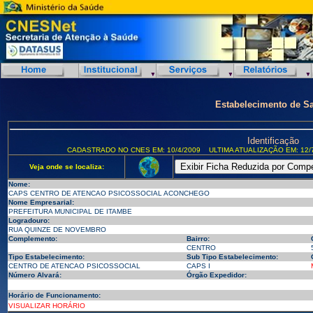
Estabelecimento de S
Identificação
CADASTRADO NO CNES EM: 10/4/2009
ULTIMA ATUALIZAÇÃO EM: 12/
Veja onde se localiza:
Nome:
CAPS CENTRO DE ATENCAO PSICOSSOCIAL ACONCHEGO
Nome Empresarial:
PREFEITURA MUNICIPAL DE ITAMBE
Logradouro:
RUA QUINZE DE NOVEMBRO
Complemento:
Bairro:
CENTRO
Tipo Estabelecimento:
Sub Tipo Estabelecimento:
CENTRO DE ATENCAO PSICOSSOCIAL
CAPS I
Número Alvará:
Órgão Expedidor:
Horário de Funcionamento:
VISUALIZAR HORÁRIO