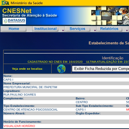
Estabelecimento de S
Identificação
CADASTRADO NO CNES EM: 16/4/2020
ULTIMA ATUALIZAÇÃO EM: 23/
Veja onde se localiza:
Nome:
CAPS I
Nome Empresarial:
PREFEITURA MUNICIPAL DE ITAPETIM
Logradouro:
RUA PAULINO SOARES
Complemento:
Bairro:
C
CENTRO
5
Tipo Estabelecimento:
Sub Tipo Estabelecimento:
G
CENTRO DE ATENCAO PSICOSSOCIAL
CAPS I
M
Número Alvará:
Órgão Expedidor:
Horário de Funcionamento:
VISUALIZAR HORÁRIO