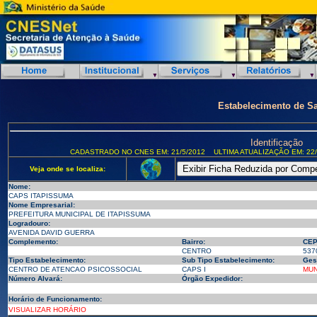
Estabelecimento de S
Identificação
CADASTRADO NO CNES EM: 21/5/2012
ULTIMA ATUALIZAÇÃO EM: 22/
Veja onde se localiza:
Nome:
CAPS ITAPISSUMA
Nome Empresarial:
PREFEITURA MUNICIPAL DE ITAPISSUMA
Logradouro:
AVENIDA DAVID GUERRA
Complemento:
Bairro:
CEP
CENTRO
537
Tipo Estabelecimento:
Sub Tipo Estabelecimento:
Ges
CENTRO DE ATENCAO PSICOSSOCIAL
CAPS I
MUN
Número Alvará:
Órgão Expedidor:
Horário de Funcionamento:
VISUALIZAR HORÁRIO