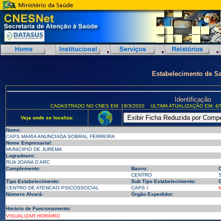
Estabelecimento de S
Identificação
CADASTRADO NO CNES EM: 19/3/2020
ULTIMA ATUALIZAÇÃO EM: 4/
Veja onde se localiza:
Nome:
CAPS MARIA ANUNCIADA SOBRAL FERREIRA
Nome Empresarial:
MUNICIPIO DE JUREMA
Logradouro:
RUA JOANA D ARC
Complemento:
Bairro:
CENTRO
Tipo Estabelecimento:
Sub Tipo Estabelecimento:
G
CENTRO DE ATENCAO PSICOSSOCIAL
CAPS I
Número Alvará:
Órgão Expedidor:
Horário de Funcionamento:
VISUALIZAR HORÁRIO