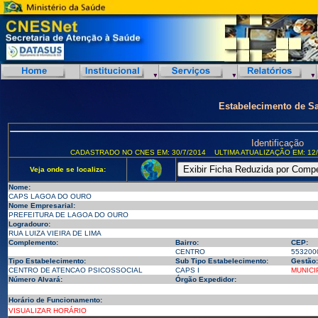
Estabelecimento de S
Identificação
CADASTRADO NO CNES EM: 30/7/2014
ULTIMA ATUALIZAÇÃO EM: 12/
Veja onde se localiza:
Nome:
CAPS LAGOA DO OURO
Nome Empresarial:
PREFEITURA DE LAGOA DO OURO
Logradouro:
RUA LUIZA VIEIRA DE LIMA
Complemento:
Bairro:
CEP:
CENTRO
553200
Tipo Estabelecimento:
Sub Tipo Estabelecimento:
Gestão:
CENTRO DE ATENCAO PSICOSSOCIAL
CAPS I
MUNICI
Número Alvará:
Órgão Expedidor:
Horário de Funcionamento:
VISUALIZAR HORÁRIO