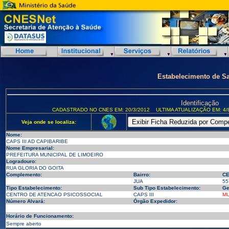
Estabelecimento de S
Identificação
CADASTRADO NO CNES EM: 20/3/2012
ULTIMA ATUALIZAÇÃO EM: 4/
Veja onde se localiza:
Nome:
CAPS III AD CAPIBARIBE
Nome Empresarial:
PREFEITURA MUNICIPAL DE LIMOEIRO
Logradouro:
RUA GLORIA DO GOITA
Complemento:
Bairro:
CE
JUA
55
Tipo Estabelecimento:
Sub Tipo Estabelecimento:
Ge
CENTRO DE ATENCAO PSICOSSOCIAL
CAPS III
MU
Número Alvará:
Órgão Expedidor:
Horário de Funcionamento:
Sempre aberto