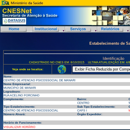
Estabelecimento de S
Identificação
CADASTRADO NO CNES EM: 8/10/2015
ULTIMA ATUALIZAÇÃO EM: 4/8
Veja onde se localiza:
Nome:
CENTRO DE ATENCAO PSICOSSOCIAL DE MANARI
Nome Empresarial:
MUNICIPIO DE MANARI
Logradouro:
RUA ACELINO PORCINHO
Complemento:
Bairro:
CENTRO
Tipo Estabelecimento:
Sub Tipo Estabelecimento:
G
CENTRO DE ATENCAO PSICOSSOCIAL
CAPS I
Número Alvará:
Órgão Expedidor:
Horário de Funcionamento:
VISUALIZAR HORÁRIO