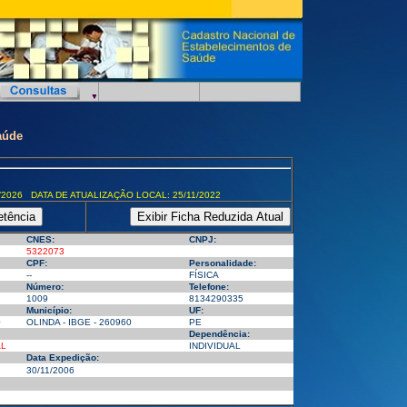
aúde
/2026 DATA DE ATUALIZAÇÃO LOCAL: 25/11/2022
CNES:
CNPJ:
5322073
CPF:
Personalidade:
--
FÍSICA
Número:
Telefone:
1009
8134290335
Município:
UF:
0
OLINDA - IBGE - 260960
PE
Dependência:
AL
INDIVIDUAL
Data Expedição:
30/11/2006