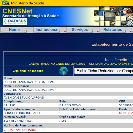
Estabelecimento de S
Identificação
CADASTRADO NO CNES EM: 20/4/2007
ULTIMA ATUALIZAÇÃO EM: 6/8
Veja onde se localiza:
Nome:
LUCIA BETANIA TAVARES DA SILVA
Nome Empresarial:
LUCIA BETANIA TAVARES DA SILVA
Logradouro:
AVENIDA GETULIO VARGAS
Complemento:
Bairro:
CEP:
SALA 01
BAIRRO NOVO
5303001
Tipo Estabelecimento:
Sub Tipo Estabelecimento:
Gestão:
CONSULTORIO ISOLADO
MUNICIP
Número Alvará:
Órgão Expedidor:
4.4.110.7.0960.0043
SMS
Horário de Funcionamento:
VISUALIZAR HORÁRIO