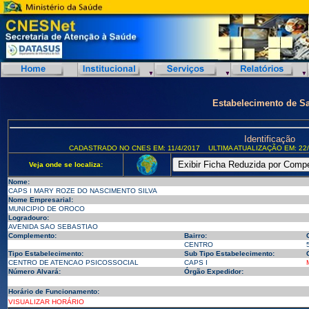
Estabelecimento de S
Identificação
CADASTRADO NO CNES EM: 11/4/2017
ULTIMA ATUALIZAÇÃO EM: 22/
Veja onde se localiza:
Nome:
CAPS I MARY ROZE DO NASCIMENTO SILVA
Nome Empresarial:
MUNICIPIO DE OROCO
Logradouro:
AVENIDA SAO SEBASTIAO
Complemento:
Bairro:
CENTRO
Tipo Estabelecimento:
Sub Tipo Estabelecimento:
CENTRO DE ATENCAO PSICOSSOCIAL
CAPS I
Número Alvará:
Órgão Expedidor:
Horário de Funcionamento:
VISUALIZAR HORÁRIO