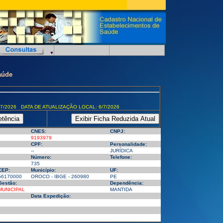
aúde
7/2026 DATA DE ATUALIZAÇÃO LOCAL: 6/7/2026
CNES:
CNPJ:
9193979
CPF:
Personalidade:
--
JURÍDICA
Número:
Telefone:
735
CEP:
Município:
UF:
56170000
OROCO - IBGE - 260980
PE
Gestão:
Dependência:
MUNICIPAL
MANTIDA
Data Expedição: