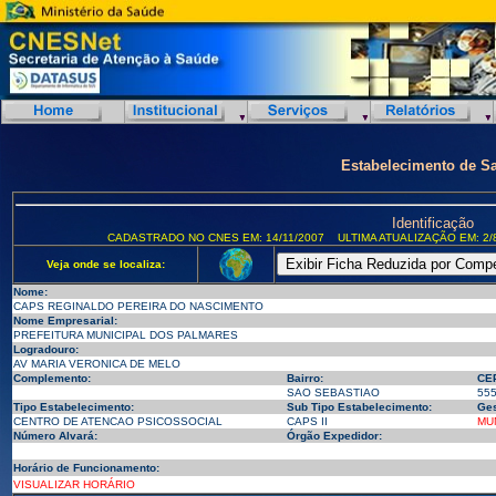
Estabelecimento de S
Identificação
CADASTRADO NO CNES EM: 14/11/2007
ULTIMA ATUALIZAÇÃO EM: 2/
Veja onde se localiza:
Nome:
CAPS REGINALDO PEREIRA DO NASCIMENTO
Nome Empresarial:
PREFEITURA MUNICIPAL DOS PALMARES
Logradouro:
AV MARIA VERONICA DE MELO
Complemento:
Bairro:
CE
SAO SEBASTIAO
55
Tipo Estabelecimento:
Sub Tipo Estabelecimento:
Ges
CENTRO DE ATENCAO PSICOSSOCIAL
CAPS II
MU
Número Alvará:
Órgão Expedidor:
Horário de Funcionamento:
VISUALIZAR HORÁRIO