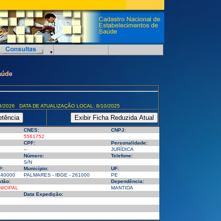
aúde
8/2026 DATA DE ATUALIZAÇÃO LOCAL: 8/10/2025
CNES:
CNPJ:
5561752
CPF:
Personalidade:
--
JURÍDICA
Número:
Telefone:
S/N
P:
Município:
UF:
540000
PALMARES - IBGE - 261000
PE
tão:
Dependência:
NICIPAL
MANTIDA
Data Expedição: