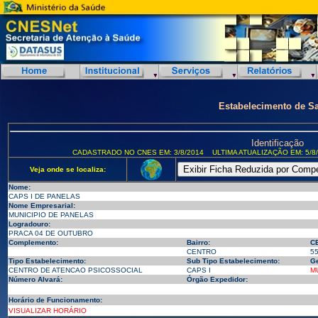
Estabelecimento de S
Identificação
CADASTRADO NO CNES EM: 3/8/2014
ULTIMA ATUALIZAÇÃO EM: 5/8
Veja onde se localiza:
Nome:
CAPS I DE PANELAS
Nome Empresarial:
MUNICIPIO DE PANELAS
Logradouro:
PRACA 04 DE OUTUBRO
Complemento:
Bairro:
C
CENTRO
5
Tipo Estabelecimento:
Sub Tipo Estabelecimento:
Ge
CENTRO DE ATENCAO PSICOSSOCIAL
CAPS I
M
Número Alvará:
Órgão Expedidor:
Horário de Funcionamento:
VISUALIZAR HORÁRIO