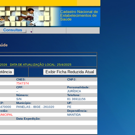
aúde
/2026 DATA DE ATUALIZAÇÃO LOCAL: 25/4/2025
CNES:
CNPJ:
7547374
CPF:
Personalidade:
--
JURÍDICA
Número:
Telefone:
S/N
81 36911156
EP:
Município:
UF:
5470000
PANELAS - IBGE - 261020
PE
stão:
Dependência:
UNICIPAL
MANTIDA
Data Expedição: