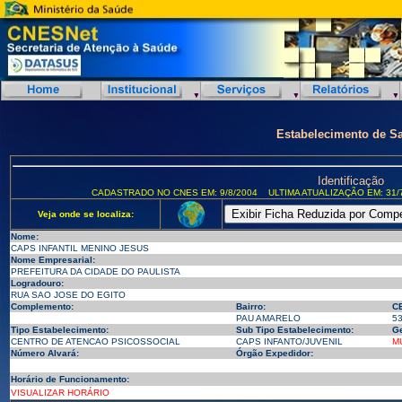
Estabelecimento de S
Identificação
CADASTRADO NO CNES EM: 9/8/2004
ULTIMA ATUALIZAÇÃO EM: 31/
Veja onde se localiza:
Nome:
CAPS INFANTIL MENINO JESUS
Nome Empresarial:
PREFEITURA DA CIDADE DO PAULISTA
Logradouro:
RUA SAO JOSE DO EGITO
Complemento:
Bairro:
C
PAU AMARELO
5
Tipo Estabelecimento:
Sub Tipo Estabelecimento:
Ge
CENTRO DE ATENCAO PSICOSSOCIAL
CAPS INFANTO/JUVENIL
M
Número Alvará:
Órgão Expedidor:
Horário de Funcionamento:
VISUALIZAR HORÁRIO