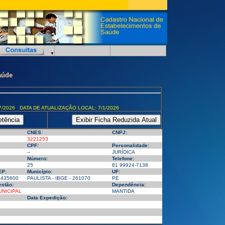
aúde
7/2026 DATA DE ATUALIZAÇÃO LOCAL: 7/1/2026
CNES:
CNPJ:
3221253
CPF:
Personalidade:
--
JURÍDICA
Número:
Telefone:
25
81 99924-7138
EP:
Município:
UF:
3435600
PAULISTA - IBGE - 261070
PE
stão:
Dependência:
UNICIPAL
MANTIDA
Data Expedição: