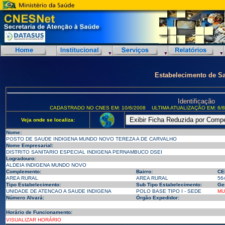
Estabelecimento de S
Identificação
CADASTRADO NO CNES EM: 10/6/2008
ULTIMA ATUALIZAÇÃO EM: 6/8
Veja onde se localiza:
Nome:
POSTO DE SAUDE INDIGENA MUNDO NOVO TEREZA A DE CARVALHO
Nome Empresarial:
DISTRITO SANITARIO ESPECIAL INDIGENA PERNAMBUCO DSEI
Logradouro:
ALDEIA INDIGENA MUNDO NOVO
Complemento:
Bairro:
CE
AREA RURAL
AREA RURAL
56
Tipo Estabelecimento:
Sub Tipo Estabelecimento:
Ge
UNIDADE DE ATENCAO A SAUDE INDIGENA
POLO BASE TIPO I - SEDE
MU
Número Alvará:
Órgão Expedidor:
Horário de Funcionamento:
VISUALIZAR HORÁRIO