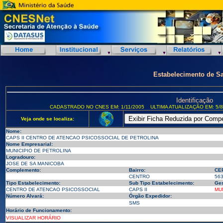
Estabelecimento de S
Identificação
CADASTRADO NO CNES EM: 1/11/2005
ULTIMA ATUALIZAÇÃO EM: 5/8
Veja onde se localiza:
Nome:
CAPS II CENTRO DE ATENCAO PSICOSSOCIAL DE PETROLINA
Nome Empresarial:
MUNICIPIO DE PETROLINA
Logradouro:
JOSE DE SA MANICOBA
Complemento:
Bairro:
CE
CENTRO
56
Tipo Estabelecimento:
Sub Tipo Estabelecimento:
Ges
CENTRO DE ATENCAO PSICOSSOCIAL
CAPS II
MU
Número Alvará:
Órgão Expedidor:
SMS
Horário de Funcionamento:
VISUALIZAR HORÁRIO