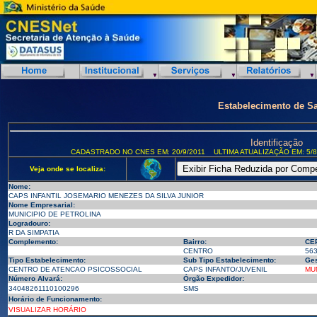
Estabelecimento de S
Identificação
CADASTRADO NO CNES EM: 20/9/2011
ULTIMA ATUALIZAÇÃO EM: 5/8
Veja onde se localiza:
Nome:
CAPS INFANTIL JOSEMARIO MENEZES DA SILVA JUNIOR
Nome Empresarial:
MUNICIPIO DE PETROLINA
Logradouro:
R DA SIMPATIA
Complemento:
Bairro:
CE
CENTRO
56
Tipo Estabelecimento:
Sub Tipo Estabelecimento:
Ges
CENTRO DE ATENCAO PSICOSSOCIAL
CAPS INFANTO/JUVENIL
MU
Número Alvará:
Órgão Expedidor:
34048261110100296
SMS
Horário de Funcionamento:
VISUALIZAR HORÁRIO