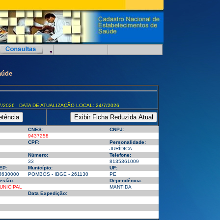
aúde
7/2026 DATA DE ATUALIZAÇÃO LOCAL: 24/7/2026
CNES:
CNPJ:
9437258
CPF:
Personalidade:
--
JURÍDICA
Número:
Telefone:
33
8135361009
EP:
Município:
UF:
5630000
POMBOS - IBGE - 261130
PE
estão:
Dependência:
UNICIPAL
MANTIDA
Data Expedição: