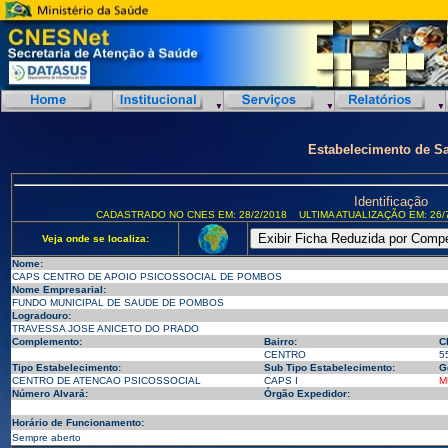
Estabelecimento de S
Identificação
CADASTRADO NO CNES EM: 28/2/2018
ULTIMA ATUALIZAÇÃO EM: 26/
Veja onde se localiza:
Nome:
CAPS CENTRO DE APOIO PSICOSSOCIAL DE POMBOS
Nome Empresarial:
FUNDO MUNICIPAL DE SAUDE DE POMBOS
Logradouro:
TRAVESSA JOSE ANICETO DO PRADO
Complemento:
Bairro:
C
CENTRO
5
Tipo Estabelecimento:
Sub Tipo Estabelecimento:
G
CENTRO DE ATENCAO PSICOSSOCIAL
CAPS I
M
Número Alvará:
Órgão Expedidor:
Horário de Funcionamento:
Sempre aberto