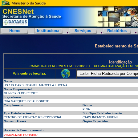
Estabelecimento de S
Identificação
CADASTRADO NO CNES EM: 30/10/2001
ULTIMA ATUALIZAÇÃO EM: 7/
Veja onde se localiza:
Nome:
US 119 CAPS INFANTIL MARCELA LUCENA
Nome Empresarial:
MUNICIPIO DO RECIFE
Logradouro:
RUA MARQUES DE ALEGRETE
Complemento:
Bairro:
PINA
Tipo Estabelecimento:
Sub Tipo Estabelecimento:
CENTRO DE ATENCAO PSICOSSOCIAL
CAPS INFANTO/JUVENIL
Número Alvará:
Órgão Expedidor:
Horário de Funcionamento:
VISUALIZAR HORÁRIO