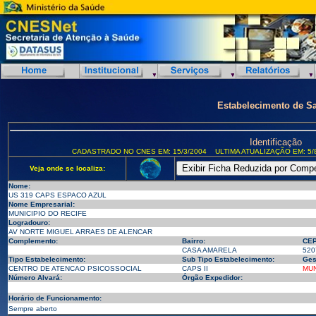
Estabelecimento de S
Identificação
CADASTRADO NO CNES EM: 15/3/2004
ULTIMA ATUALIZAÇÃO EM: 5/
Veja onde se localiza:
Nome:
US 319 CAPS ESPACO AZUL
Nome Empresarial:
MUNICIPIO DO RECIFE
Logradouro:
AV NORTE MIGUEL ARRAES DE ALENCAR
Complemento:
Bairro:
CEP
CASA AMARELA
520
Tipo Estabelecimento:
Sub Tipo Estabelecimento:
Ges
CENTRO DE ATENCAO PSICOSSOCIAL
CAPS II
MUN
Número Alvará:
Órgão Expedidor:
Horário de Funcionamento:
Sempre aberto