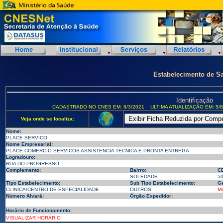
Estabelecimento de S
Identificação
CADASTRADO NO CNES EM: 8/3/2021
ULTIMA ATUALIZAÇÃO EM: 5/8
Veja onde se localiza:
Nome:
PLACE SERVICO
Nome Empresarial:
PLACE COMERCIO SERVICOS ASSISTENCIA TECNICA E PRONTA ENTREGA
Logradouro:
RUA DO PROGRESSO
Complemento:
Bairro:
C
SOLEDADE
5
Tipo Estabelecimento:
Sub Tipo Estabelecimento:
Ge
CLINICA/CENTRO DE ESPECIALIDADE
OUTROS
M
Número Alvará:
Órgão Expedidor:
Horário de Funcionamento:
VISUALIZAR HORÁRIO