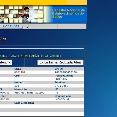
aúde
/2026 DATA DE ATUALIZAÇÃO LOCAL: 4/3/2021
CNES:
CNPJ:
0601489
28650180000176
CPF:
Personalidade:
--
JURÍDICA
Número:
Telefone:
405
3771-8689
EP:
Município:
UF:
0070095
RECIFE - IBGE - 261160
PE
stão:
Dependência:
UNICIPAL
INDIVIDUAL
Data Expedição: