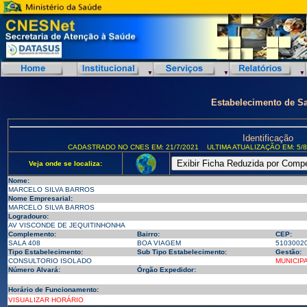
Estabelecimento de S
Identificação
CADASTRADO NO CNES EM: 21/7/2021
ULTIMA ATUALIZAÇÃO EM: 5/8
Veja onde se localiza:
Nome:
MARCELO SILVA BARROS
Nome Empresarial:
MARCELO SILVA BARROS
Logradouro:
AV VISCONDE DE JEQUITINHONHA
Complemento:
Bairro:
CEP:
SALA 408
BOA VIAGEM
5103002
Tipo Estabelecimento:
Sub Tipo Estabelecimento:
Gestão:
CONSULTORIO ISOLADO
MUNICIP
Número Alvará:
Órgão Expedidor:
Horário de Funcionamento:
VISUALIZAR HORÁRIO