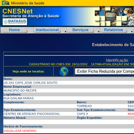
Estabelecimento de S
Identificação
CADASTRADO NO CNES EM: 19/11/2002
ULTIMA ATUALIZAÇÃO EM: 5/
Veja onde se localiza:
Nome:
US 263 CAPS JOSE CARLOS SOUTO
Nome Empresarial:
MUNICIPIO DO RECIFE
Logradouro:
RUA DJALMA FARIAS
Complemento:
Bairro:
CEP
TORREAO
520
Tipo Estabelecimento:
Sub Tipo Estabelecimento:
Ges
CENTRO DE ATENCAO PSICOSSOCIAL
CAPS II
MUN
Número Alvará:
Órgão Expedidor:
Horário de Funcionamento:
VISUALIZAR HORÁRIO