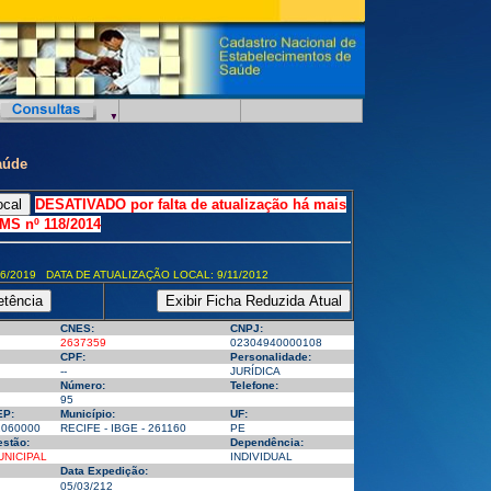
aúde
DESATIVADO por falta de atualização há mais
MS nº 118/2014
6/2019 DATA DE ATUALIZAÇÃO LOCAL: 9/11/2012
CNES:
CNPJ:
2637359
02304940000108
CPF:
Personalidade:
--
JURÍDICA
Número:
Telefone:
95
EP:
Município:
UF:
2060000
RECIFE - IBGE - 261160
PE
stão:
Dependência:
UNICIPAL
INDIVIDUAL
Data Expedição:
05/03/212