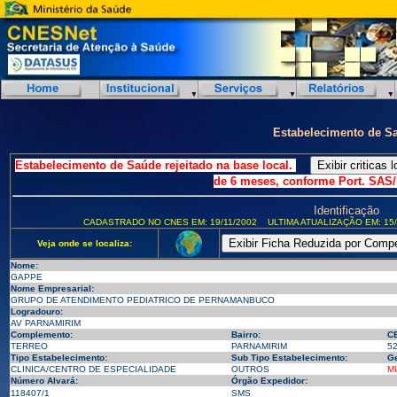
Estabelecimento de S
Estabelecimento de Saúde rejeitado na base local.
de 6 meses, conforme Port. SAS/
Identificação
CADASTRADO NO CNES EM: 19/11/2002
ULTIMA ATUALIZAÇÃO EM: 15/
Veja onde se localiza:
Nome:
GAPPE
Nome Empresarial:
GRUPO DE ATENDIMENTO PEDIATRICO DE PERNAMANBUCO
Logradouro:
AV PARNAMIRIM
Complemento:
Bairro:
C
TERREO
PARNAMIRIM
5
Tipo Estabelecimento:
Sub Tipo Estabelecimento:
Ge
CLINICA/CENTRO DE ESPECIALIDADE
OUTROS
M
Número Alvará:
Órgão Expedidor:
118407/1
SMS