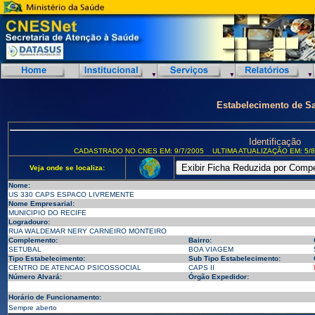
Estabelecimento de S
Identificação
CADASTRADO NO CNES EM: 9/7/2005
ULTIMA ATUALIZAÇÃO EM: 5/8
Veja onde se localiza:
Nome:
US 330 CAPS ESPACO LIVREMENTE
Nome Empresarial:
MUNICIPIO DO RECIFE
Logradouro:
RUA WALDEMAR NERY CARNEIRO MONTEIRO
Complemento:
Bairro:
SETUBAL
BOA VIAGEM
Tipo Estabelecimento:
Sub Tipo Estabelecimento:
CENTRO DE ATENCAO PSICOSSOCIAL
CAPS II
Número Alvará:
Órgão Expedidor:
Horário de Funcionamento:
Sempre aberto