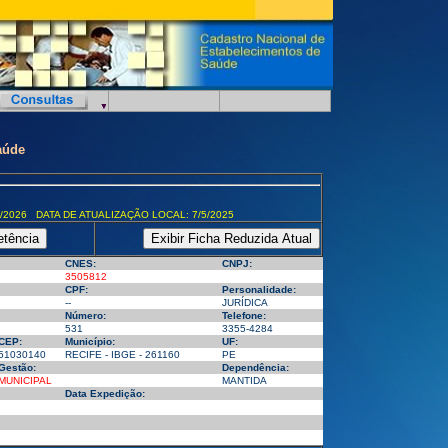
aúde
/2026 DATA DE ATUALIZAÇÃO LOCAL: 7/5/2025
CNES:
CNPJ:
3505812
CPF:
Personalidade:
--
JURÍDICA
Número:
Telefone:
531
3355-4284
CEP:
Município:
UF:
51030140
RECIFE - IBGE - 261160
PE
Gestão:
Dependência:
MUNICIPAL
MANTIDA
Data Expedição: