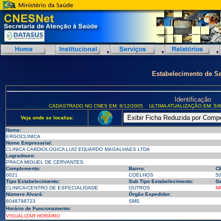
Estabelecimento de S
Identificação
CADASTRADO NO CNES EM: 8/12/2005
ULTIMA ATUALIZAÇÃO EM: 5/8
Veja onde se localiza:
Nome:
ERGOCLINICA
Nome Empresarial:
CLINICA CARDIOLOGICA LUIZ EDUARDO MAGALHAES LTDA
Logradouro:
PRACA MIGUEL DE CERVANTES
Complemento:
Bairro:
C
0021
COELHOS
5
Tipo Estabelecimento:
Sub Tipo Estabelecimento:
Ge
CLINICA/CENTRO DE ESPECIALIDADE
OUTROS
M
Número Alvará:
Órgão Expedidor:
8048798723
SMS
Horário de Funcionamento:
VISUALIZAR HORÁRIO