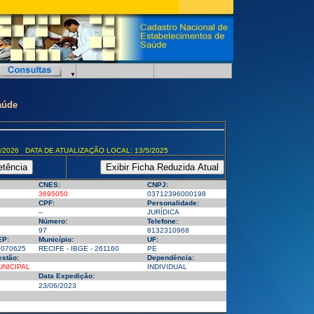
aúde
/2026 DATA DE ATUALIZAÇÃO LOCAL: 13/5/2025
CNES:
CNPJ:
3695050
03712396000198
CPF:
Personalidade:
--
JURÍDICA
Número:
Telefone:
97
8132310968
EP:
Município:
UF:
0070625
RECIFE - IBGE - 261160
PE
stão:
Dependência:
UNICIPAL
INDIVIDUAL
Data Expedição:
23/06/2023