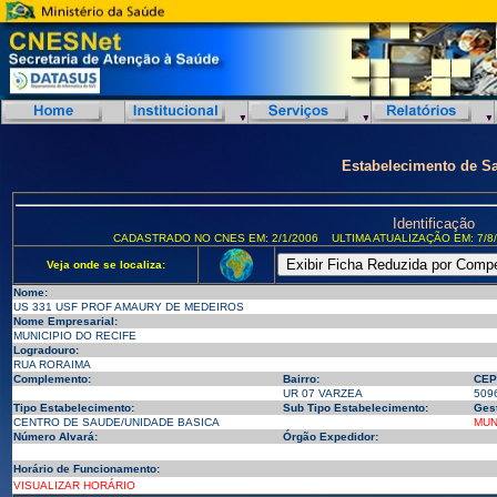
Estabelecimento de S
Identificação
CADASTRADO NO CNES EM: 2/1/2006
ULTIMA ATUALIZAÇÃO EM: 7/8
Veja onde se localiza:
Nome:
US 331 USF PROF AMAURY DE MEDEIROS
Nome Empresarial:
MUNICIPIO DO RECIFE
Logradouro:
RUA RORAIMA
Complemento:
Bairro:
CEP
UR 07 VARZEA
509
Tipo Estabelecimento:
Sub Tipo Estabelecimento:
Ges
CENTRO DE SAUDE/UNIDADE BASICA
MUN
Número Alvará:
Órgão Expedidor:
Horário de Funcionamento:
VISUALIZAR HORÁRIO