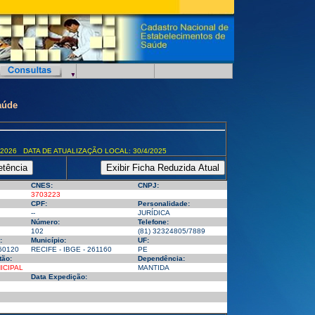
aúde
/2026 DATA DE ATUALIZAÇÃO LOCAL: 30/4/2025
CNES:
CNPJ:
3703223
CPF:
Personalidade:
--
JURÍDICA
Número:
Telefone:
102
(81) 32324805/7889
:
Município:
UF:
60120
RECIFE - IBGE - 261160
PE
tão:
Dependência:
ICIPAL
MANTIDA
Data Expedição: