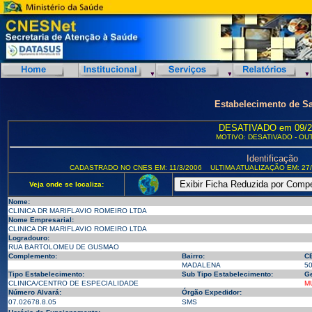
Estabelecimento de S
DESATIVADO em 09/2
MOTIVO: DESATIVADO - OU
Identificação
CADASTRADO NO CNES EM: 11/3/2006
ULTIMA ATUALIZAÇÃO EM: 27/
Veja onde se localiza:
Nome:
CLINICA DR MARIFLAVIO ROMEIRO LTDA
Nome Empresarial:
CLINICA DR MARIFLAVIO ROMEIRO LTDA
Logradouro:
RUA BARTOLOMEU DE GUSMAO
Complemento:
Bairro:
C
MADALENA
5
Tipo Estabelecimento:
Sub Tipo Estabelecimento:
Ge
CLINICA/CENTRO DE ESPECIALIDADE
M
Número Alvará:
Órgão Expedidor:
07.02678.8.05
SMS