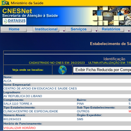
Estabelecimento de S
Identificação
CADASTRADO NO CNES EM: 26/2/2023
ULTIMA ATUALIZAÇÃO EM: 7/8
Veja onde se localiza:
Nome:
ALCA
Nome Empresarial:
CENTRO DE APOIO EM EDUCACAO E SAUDE CAES
Logradouro:
AV REPUBLICA DO LIBANO
Complemento:
Bairro:
C
SALA 1110 TORRE A
PINA
5
Tipo Estabelecimento:
Sub Tipo Estabelecimento:
G
CLINICA/CENTRO DE ESPECIALIDADE
OUTROS
M
Número Alvará:
Órgão Expedidor:
8012834323
SMS
Horário de Funcionamento:
VISUALIZAR HORÁRIO