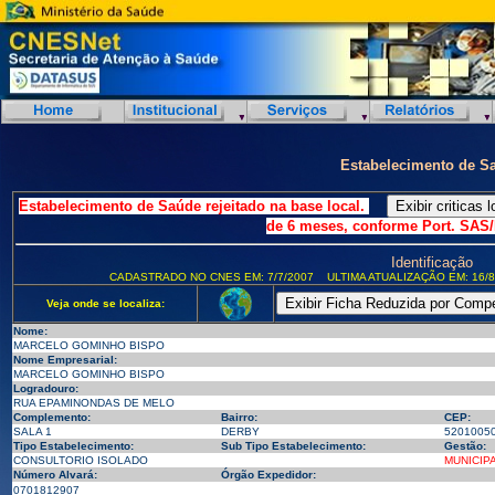
Estabelecimento de S
Estabelecimento de Saúde rejeitado na base local.
de 6 meses, conforme Port. SAS/
Identificação
CADASTRADO NO CNES EM: 7/7/2007
ULTIMA ATUALIZAÇÃO EM: 16/8
Veja onde se localiza:
Nome:
MARCELO GOMINHO BISPO
Nome Empresarial:
MARCELO GOMINHO BISPO
Logradouro:
RUA EPAMINONDAS DE MELO
Complemento:
Bairro:
CEP:
SALA 1
DERBY
5201005
Tipo Estabelecimento:
Sub Tipo Estabelecimento:
Gestão:
CONSULTORIO ISOLADO
MUNICIP
Número Alvará:
Órgão Expedidor:
0701812907