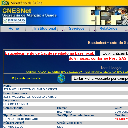
Estabelecimento de S
Estabelecimento de Saúde rejeitado na base local.
de 6 meses, conforme Port. SAS/
Identificação
CADASTRADO NO CNES EM: 24/11/2009
ULTIMA ATUALIZAÇÃO EM: 16/
Veja onde se localiza:
Nome:
JOHN WELLINGTON GUSMAO BATISTA
Nome Empresarial:
JOHN WELLINGTON GUSMAO BATISTA
Logradouro:
RUA DO HOSPICIO
Complemento:
Bairro:
CEP:
BOA VISTA
5006008
Tipo Estabelecimento:
Sub Tipo Estabelecimento:
Gestão:
CONSULTORIO ISOLADO
MUNICIP
Número Alvará:
Órgão Expedidor:
07.45033.1.09
SMS