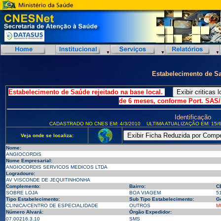
Estabelecimento de S
Estabelecimento de Saúde rejeitado na base local.
de 6 meses, conforme Port. SAS/
Identificação
CADASTRADO NO CNES EM: 4/3/2010
ULTIMA ATUALIZAÇÃO EM: 15/6
Veja onde se localiza:
Nome:
ANGIOCORDIS
Nome Empresarial:
ANGIOCORDIS SERVICOS MEDICOS LTDA
Logradouro:
AV VISCONDE DE JEQUITINHONHA
Complemento:
Bairro:
C
SOBRE LOJA
BOA VIAGEM
5
Tipo Estabelecimento:
Sub Tipo Estabelecimento:
G
CLINICA/CENTRO DE ESPECIALIDADE
OUTROS
M
Número Alvará:
Órgão Expedidor:
07.00216.3.10
SMS