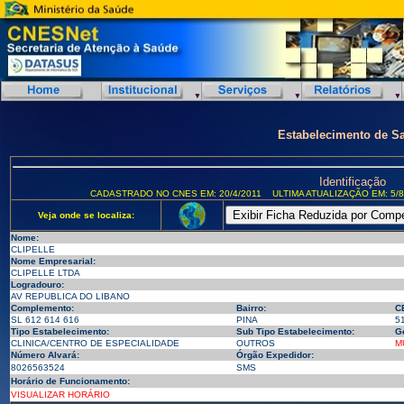
Estabelecimento de S
Identificação
CADASTRADO NO CNES EM: 20/4/2011
ULTIMA ATUALIZAÇÃO EM: 5/8
Veja onde se localiza:
Nome:
CLIPELLE
Nome Empresarial:
CLIPELLE LTDA
Logradouro:
AV REPUBLICA DO LIBANO
Complemento:
Bairro:
C
SL 612 614 616
PINA
5
Tipo Estabelecimento:
Sub Tipo Estabelecimento:
G
CLINICA/CENTRO DE ESPECIALIDADE
OUTROS
M
Número Alvará:
Órgão Expedidor:
8026563524
SMS
Horário de Funcionamento:
VISUALIZAR HORÁRIO