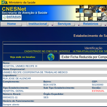
Estabelecimento de S
Identificação
CADASTRADO NO CNES EM: 14/3/2012
ULTIMA ATUALIZAÇÃO EM: 5/
Veja onde se localiza:
Nome:
HOSPITAL UNIMED RECIFE III
Nome Empresarial:
UNIMED RECIFE COOPERATIVA DE TRABALHO MEDICO
Logradouro:
RUA JOSE DE ALENCAR
Complemento:
Bairro:
CEP:
BOA VISTA
50100060
Tipo Estabelecimento:
Sub Tipo Estabelecimento:
Gestão:
HOSPITAL GERAL
ESTADUAL
Número Alvará:
Órgão Expedidor:
00034221-11
SES
Horário de Funcionamento:
Sempre aberto