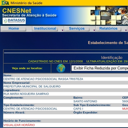
Estabelecimento de S
Identificação
CADASTRADO NO CNES EM: 12/1/2008
ULTIMA ATUALIZAÇÃO EM: 29/
Veja onde se localiza:
Nome:
CENTRO DE ATENCAO PSICOSSOCIAL RASGA TRISTEZA
Nome Empresarial:
PREFEITURA MUNICIPAL DE SALGUEIRO
Logradouro:
RUA MARIA NOGUEIRA SAMPAIO
Complemento:
Bairro:
CEP
SANTO ANTONIO
560
Tipo Estabelecimento:
Sub Tipo Estabelecimento:
Ges
CENTRO DE ATENCAO PSICOSSOCIAL
CAPS I
MUN
Número Alvará:
Órgão Expedidor:
Horário de Funcionamento:
VISUALIZAR HORÁRIO