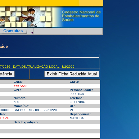
aúde
7/2026 DATA DE ATUALIZAÇÃO LOCAL: 3/2/2026
CNES:
CNPJ:
5657229
CPF:
Personalidade:
--
JURÍDICA
Número:
Telefone:
580
38717084
:
Município:
UF:
00000
SALGUEIRO - IBGE - 261220
PE
tão:
Dependência:
ICIPAL
MANTIDA
Data Expedição: