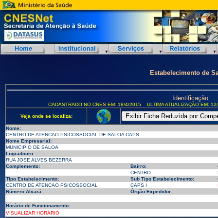
Estabelecimento de S
Identificação
CADASTRADO NO CNES EM: 18/4/2015
ULTIMA ATUALIZAÇÃO EM: 12/
Veja onde se localiza:
Nome:
CENTRO DE ATENCAO PSICOSSOCIAL DE SALOA CAPS
Nome Empresarial:
MUNICIPIO DE SALOA
Logradouro:
RUA JOSE ALVES BEZERRA
Complemento:
Bairro:
CENTRO
Tipo Estabelecimento:
Sub Tipo Estabelecimento:
CENTRO DE ATENCAO PSICOSSOCIAL
CAPS I
Número Alvará:
Órgão Expedidor:
Horário de Funcionamento:
VISUALIZAR HORÁRIO