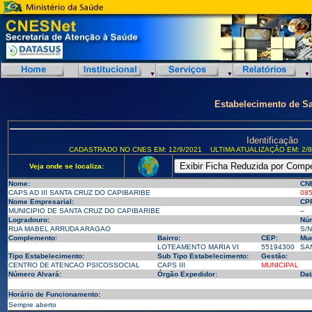
Estabelecimento de S
Identificação
CADASTRADO NO CNES EM: 12/9/2021
ULTIMA ATUALIZAÇÃO EM: 2/8
Veja onde se localiza:
Nome:
CN
CAPS AD III SANTA CRUZ DO CAPIBARIBE
08
Nome Empresarial:
CPF
MUNICIPIO DE SANTA CRUZ DO CAPIBARIBE
--
Logradouro:
Nú
RUA MABEL ARRUDA ARAGAO
S/N
Complemento:
Bairro:
CEP:
Mun
LOTEAMENTO MARIA VI
55194300
SAN
Tipo Estabelecimento:
Sub Tipo Estabelecimento:
Gestão:
CENTRO DE ATENCAO PSICOSSOCIAL
CAPS III
MUNICIPAL
Número Alvará:
Órgão Expedidor:
Dat
Horário de Funcionamento:
Sempre aberto