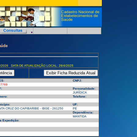
aúde
/2026 DATA DE ATUALIZAÇÃO LOCAL: 29/4/2025
ES:
CNPJ:
57769
:
Personalidade:
JURÍDICA
mero:
Telefone:
icípio:
UF:
TA CRUZ DO CAPIBARIBE - IBGE - 261250
PE
Dependência:
MANTIDA
a Expedição: