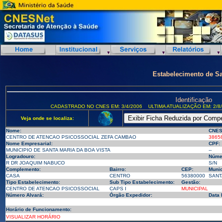
Estabelecimento de S
Identificação
CADASTRADO NO CNES EM: 3/4/2006
ULTIMA ATUALIZAÇÃO EM: 2/8
Veja onde se localiza:
Nome:
CNES
CENTRO DE ATENCAO PSICOSSOCIAL ZEFA CAMBAO
3865
Nome Empresarial:
CPF:
MUNICIPIO DE SANTA MARIA DA BOA VISTA
--
Logradouro:
Núme
R DR JOAQUIM NABUCO
S/N
Complemento:
Bairro:
CEP:
Munic
CASA
CENTRO
56380000
SANTA
Tipo Estabelecimento:
Sub Tipo Estabelecimento:
Gestão:
CENTRO DE ATENCAO PSICOSSOCIAL
CAPS I
MUNICIPAL
Número Alvará:
Órgão Expedidor:
Data 
Horário de Funcionamento:
VISUALIZAR HORÁRIO