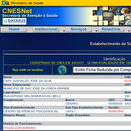
Estabelecimento de S
Identificação
CADASTRADO NO CNES EM: 4/6/2017
ULTIMA ATUALIZAÇÃO EM: 7/8
Veja onde se localiza:
Nome:
CNE
CAPS JOSIVALDO JOSE DA SILVA
923
Nome Empresarial:
CPF
MUNICIPIO DE SAO JOSE DA COROA GRANDE
--
Logradouro:
Núm
RUA ANTONIO WALDEMAR ACIOLI BELO
184
Complemento:
Bairro:
CEP:
Muni
CENTRO
55565000
SAO
Tipo Estabelecimento:
Sub Tipo Estabelecimento:
Gestão:
CENTRO DE ATENCAO PSICOSSOCIAL
CAPS I
MUNICIPAL
Número Alvará:
Órgão Expedidor:
Data
Horário de Funcionamento:
VISUALIZAR HORÁRIO