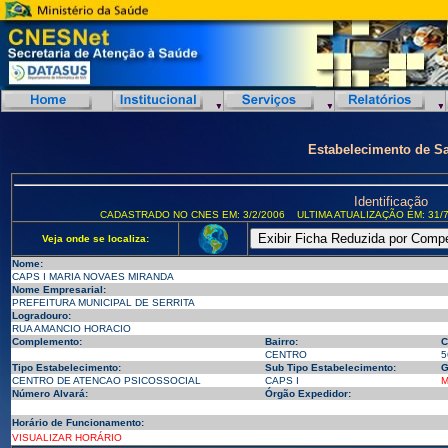
Estabelecimento de S
Identificação
CADASTRADO NO CNES EM: 3/2/2006
ULTIMA ATUALIZAÇÃO EM: 31/7
Veja onde se localiza:
Nome:
CAPS I MARIA NOVAES MIRANDA
Nome Empresarial:
PREFEITURA MUNICIPAL DE SERRITA
Logradouro:
RUA AMANCIO HORACIO
Complemento:
Bairro:
C
CENTRO
5
Tipo Estabelecimento:
Sub Tipo Estabelecimento:
G
CENTRO DE ATENCAO PSICOSSOCIAL
CAPS I
M
Número Alvará:
Órgão Expedidor:
Horário de Funcionamento:
VISUALIZAR HORÁRIO